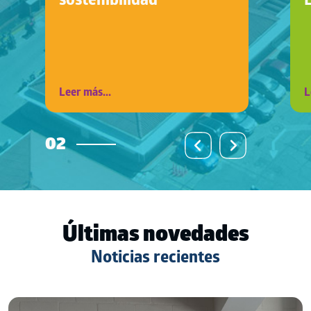
sostenibilidad
Leer más...
L
02
Últimas novedades
Noticias recientes