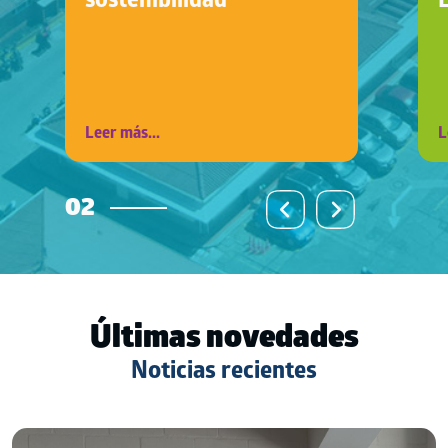
sostenibilidad
Leer más...
L
02
Últimas novedades
Noticias recientes