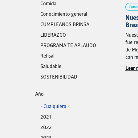
Comida
Conoc
Conocimiento general
Nues
Braz
CUMPLEAÑOS BRINSA
más 
Nuest
LIDERAZGO
fue r
PROGRAMA TE APLAUDO
de
Me
Refisal
con m
Saludable
Leer m
Este 
lidera
SOSTENIBILIDAD
cohere
capac
Año
desde
indivi
- Cualquiera -
lider
2021
sosten
2022
organi
compr