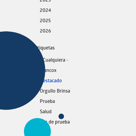
2023
superi
2024
El ra
2025
reputa
2026
empres
perce
inter
Etiquetas
los r
- Cualquiera -
medic
corpor
Blancox
Para 
Destacado
repre
Orgullo Brinsa
lidera
Prueba
equip
respo
Salud
bienes
Tag de prueba
comun
yeah