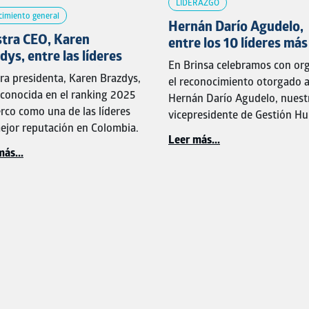
LIDERAZGO
imiento general
Hernán Darío Agudelo,
tra CEO, Karen
entre los 10 líderes más
dys, entre las líderes
influyentes en talento
En Brinsa celebramos con org
reputadas del país
humano de Latinoaméri
ra presidenta,
Karen Brazdys
,
el reconocimiento otorgado 
econocida en el ranking 2025
Hernán Darío Agudelo
, nuest
rco
como una de las líderes
vicepresidente de Gestión H
ejor reputación en Colombia.
quien fue destacado por
Man
Leer más...
HR Magazine
como uno de lo
ás...
reconocimiento destaca un
líderes más influyentes en ta
zgo caracterizado por la
humano de Latinoamérica
.
ncia, la integridad y la
idad de generar confianza
Este logro exalta no solo su
 el ejemplo. Más que un logro
trayectoria profesional, sino
dual, refleja una forma de
también la
transformación cu
ar que impulsa el crecimiento
que hemos construido en nue
ible, fortalece la cultura
compañía, donde el bienestar,
zacional y reafirma el
innovación y la empatía tiene
omiso con nuestro propósito