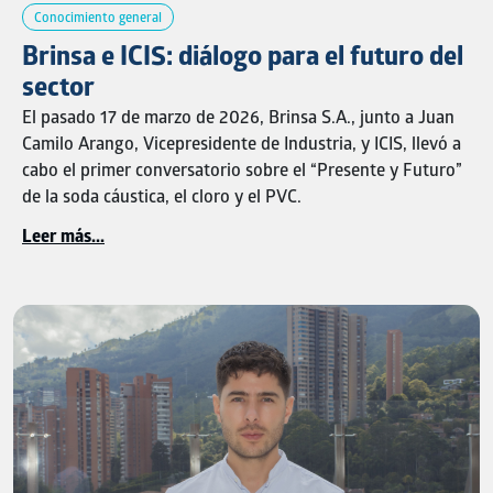
acciones que generan impacto positivo, demostrando que
Conocimiento general
las empresas pueden ser motores de progreso humano,
Brinsa e ICIS: diálogo para el futuro del
social y ambiental.
sector
p strong{ font-family: 'GloberBlack'; }
El pasado 17 de marzo de 2026, Brinsa S.A., junto a Juan
Camilo Arango, Vicepresidente de Industria, y ICIS, llevó a
cabo el primer conversatorio sobre el “Presente y Futuro”
de la soda cáustica, el cloro y el PVC.
Leer más...
Este encuentro fue creado como un espacio de
intercambio y análisis para los diferentes actores
involucrados en la cadena de suministro, producción y
adquisición de estas materias primas estratégicas,
promoviendo conversaciones clave sobre las tendencias,
desafíos y perspectivas del mercado.
En Brinsa nos llena de orgullo celebrar este importante
logro, que refleja el impacto de un liderazgo que impulsa
el crecimiento sostenible, la evolución de nuestras marcas