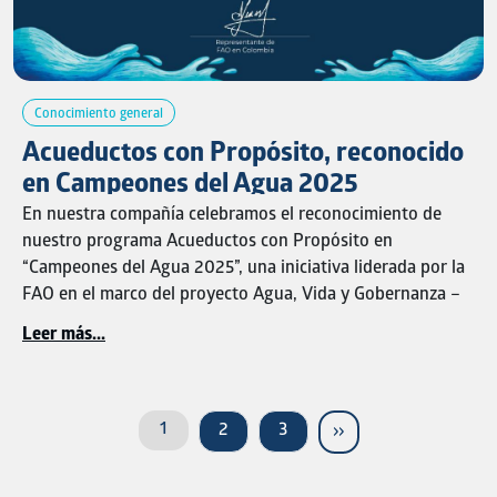
oportunidades de ingreso y empoderamiento para mujeres
que aportan su conocimiento y experiencia en cada pieza
confeccionada.
Así, seguimos demostrando que cuando el propósito guía
Conocimiento general
nuestras acciones, es posible transformar recursos en
Acueductos con Propósito, reconocido
bienestar y construir un modelo empresarial que integra
en Campeones del Agua 2025
impacto social, sostenibilidad ambiental y desarrollo
En nuestra compañía celebramos el reconocimiento de
económico.
nuestro programa Acueductos con Propósito en
“Campeones del Agua 2025”, una iniciativa liderada por la
FAO en el marco del proyecto Agua, Vida y Gobernanza –
ScaleWat.
Leer más...
Este reconocimiento destaca el impacto de nuestro trabajo
Paginación
en el fortalecimiento de acueductos rurales y en la
promoción del uso responsable del recurso hídrico,
Página actual
1
Página
Página
Siguiente página
2
3
››
contribuyendo a mejorar la calidad de vida de las
comunidades y a consolidar modelos de gestión sostenible