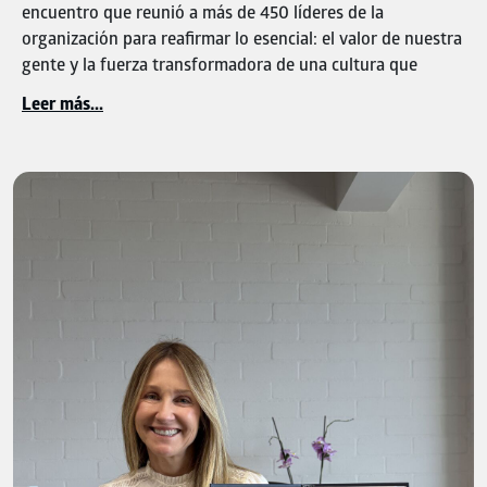
encuentro que reunió a
más de 450 líderes
de la
organización para reafirmar lo esencial: el valor de nuestra
gente y la fuerza transformadora de una cultura que
inspira e impulsa nuestro camino.
Leer más...
Más que un evento, fue un ritual colectivo para
escucharnos, reflexionar en equipo y reconocer con
orgullo el camino recorrido y los logros que hemos
construido juntos. Un espacio para recordar que cada
avance es el resultado del talento, la disciplina y el
compromiso diario de quienes hacen parte de esta
compañía.
En Brinsa creemos que nuestra cultura es el motor que
nos permite evolucionar, adaptarnos y seguir generando
impacto positivo. Por eso, este encuentro se convirtió en
un momento para reconectar con nuestro propósito y
fortalecer el sentido de pertenencia que nos une.
Gracias a cada persona que, con su entrega y convicción,