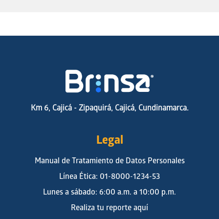
en los territorios.
Para Brinsa, el agua es un eje fundamental de nuestra
estrategia de sostenibilidad. A través de Acueductos con
Propósito, hemos impulsado mejoras técnicas,
acompañamiento comunitario y procesos de
fortalecimiento que promueven acceso a agua de mejor
calidad y una gobernanza más sólida del recurso.
Este logro reafirma nuestra convicción de que el desarrollo
Km 6, Cajicá - Zipaquirá, Cajicá, Cundinamarca.
sostenible se construye con alianzas, conocimiento y
compromiso en el territorio.
Legal
Manual de Tratamiento de Datos Personales
Línea Ética: 01-8000-1234-53
Lunes a sábado: 6:00 a.m. a 10:00 p.m.
Realiza tu reporte aquí