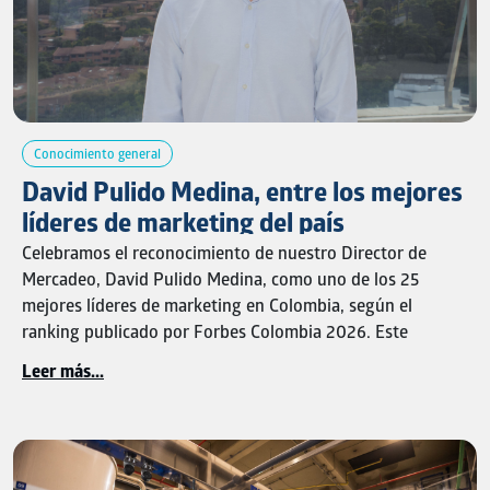
y el desarrollo de las personas.
Gracias a todos los participantes por ser parte de este
espacio que fortalece el presente y proyecta el futuro de
nuestra industria.
Conocimiento general
David Pulido Medina, entre los mejores
líderes de marketing del país
Celebramos el reconocimiento de nuestro Director de
Mercadeo, David Pulido Medina, como uno de los 25
mejores líderes de marketing en Colombia, según el
ranking publicado por Forbes Colombia 2026. Este
reconocimiento destaca su visión estratégica, liderazgo y
Leer más...
compromiso, cualidades que continúan impulsando la
transformación de Brinsa y el crecimiento de nuestras
marcas.
Nos inspira seguir construyendo juntos historias de