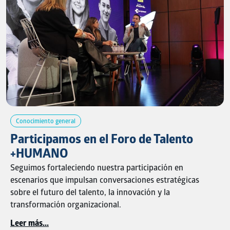
el crecimiento sostenible, la evolución de nuestras marcas
y el desarrollo de las personas.
Agradecemos a Forbes Colombia por visibilizar liderazgos
que transforman, inspiran y dejan huella en el país.
Te invitamos a leer la nota completa aquí:
e4CZNHzS
Conocimiento general
Participamos en el Foro de Talento
+HUMANO
Seguimos fortaleciendo nuestra participación en
escenarios que impulsan conversaciones estratégicas
sobre el futuro del talento, la innovación y la
transformación organizacional.
Leer más...
En esta oportunidad, Hernán Darío Agudelo, nuestro