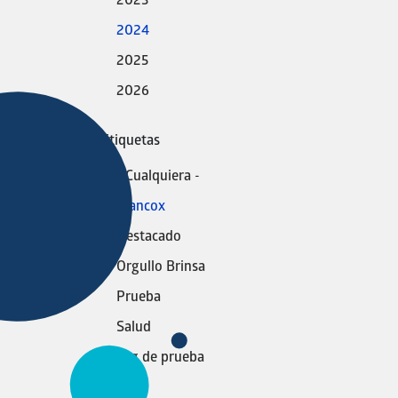
2023
2024
2025
2026
Etiquetas
- Cualquiera -
Blancox
Destacado
Orgullo Brinsa
Prueba
Salud
Tag de prueba
yeah